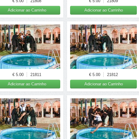
€ 5.00
21808
€ 5.00
21809
Adicionar ao Carrinho
Adicionar ao Carrinho
€ 5.00
21811
€ 5.00
21812
Adicionar ao Carrinho
Adicionar ao Carrinho