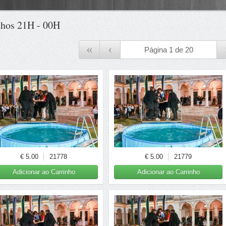
hos 21H - 00H
«
‹
€ 5.00
21778
€ 5.00
21779
Adicionar ao Carrinho
Adicionar ao Carrinho