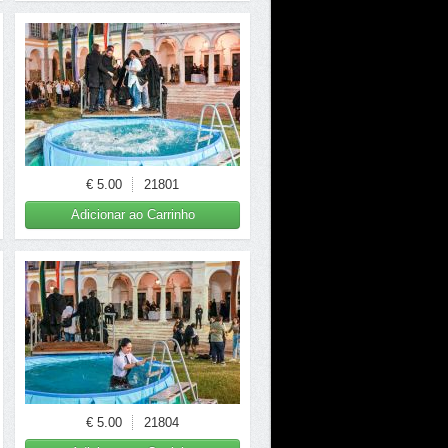
€ 5.00
21801
Adicionar ao Carrinho
€ 5.00
21804