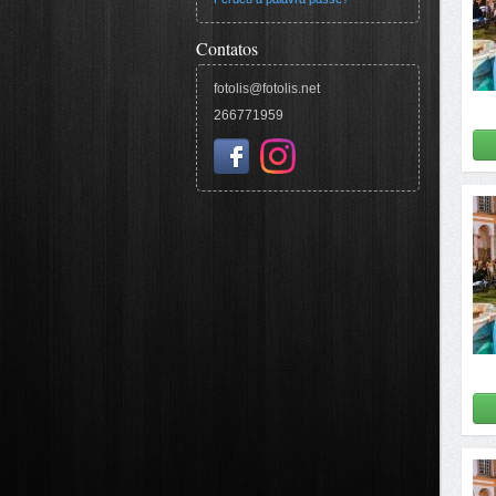
Contatos
fotolis@fotolis.net
266771959