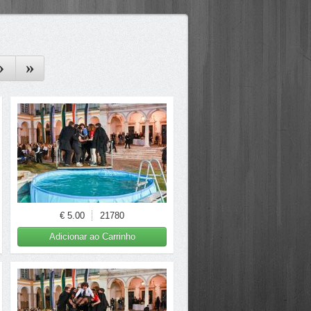
›
»
€ 5.00
21780
Adicionar ao Carrinho