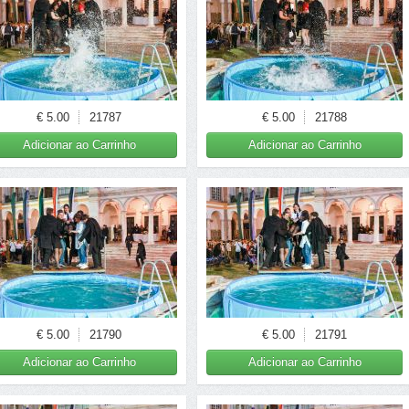
€ 5.00
21787
€ 5.00
21788
Adicionar ao Carrinho
Adicionar ao Carrinho
€ 5.00
21790
€ 5.00
21791
Adicionar ao Carrinho
Adicionar ao Carrinho